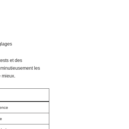
glages
ests et des
t minutieusement les
e mieux.
rence
te