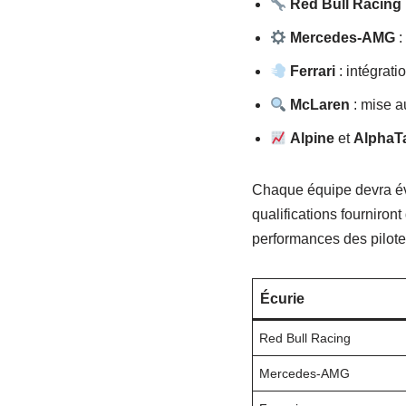
Red Bull Racing
Mercedes-AMG
:
Ferrari
: intégrat
McLaren
: mise au
Alpine
et
AlphaTa
Chaque équipe devra éva
qualifications fourniro
performances des pilotes
Écurie
Red Bull Racing
Mercedes-AMG