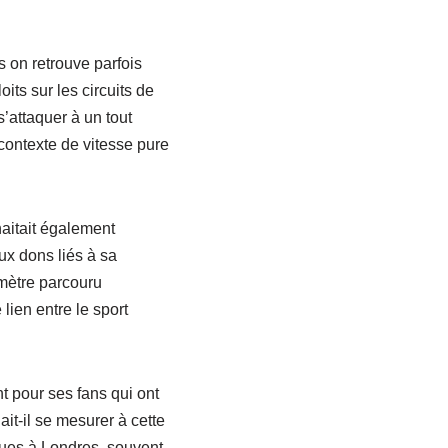
s on retrouve parfois
its sur les circuits de
’attaquer à un tout
contexte de vitesse pure
haitait également
ux dons liés à sa
mètre parcouru
lien entre le sport
t pour ses fans qui ont
it-il se mesurer à cette
ques à Londres, souvent