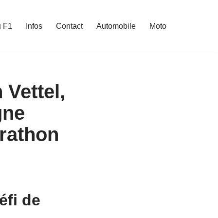
u F1
Infos
Contact
Automobile
Moto
Vettel,
gne
arathon
éfi de