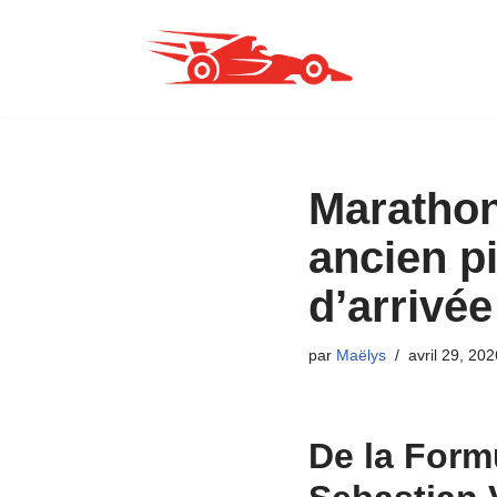
Aller
au
contenu
Marathon
ancien pi
d’arrivé
par
Maëlys
avril 29, 202
De la Formu