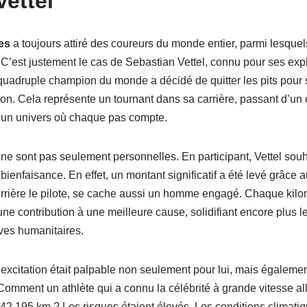
ettel
es
a toujours attiré des coureurs du monde entier, parmi lesquel
C’est justement le cas de Sebastian Vettel, connu pour ses explo
quadruple champion du monde a décidé de quitter les pits pour s
on. Cela représente un tournant dans sa carrière, passant d’un 
 un univers où chaque pas compte.
 ne sont pas seulement personnelles. En participant, Vettel sou
ienfaisance. En effet, un montant significatif a été levé grâce a
rrière le pilote, se cache aussi un homme engagé. Chaque kilo
 contribution à une meilleure cause, solidifiant encore plus le 
ives humanitaires.
excitation était palpable non seulement pour lui, mais égalemen
 Comment un athlète qui a connu la célébrité à grande vitesse alla
42,195 km ? Les risques étaient élevés. Les conditions climati