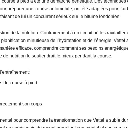
en course à pied a été une démarche bénéfique. Des techniques d
our préparer une course automobile, ont été adaptées pour l’aid
faisant de lui un concurrent sérieux sur le bitume londonien.
stion de la nutrition. Contrairement à un circuit où les ravitaille
lanification minutieuse de l’hydratation et de l’énergie. Vettel
e manière efficace, comprendre comment ses besoins énergétiques
e de nutrition le soutiendrait le mieux pendant la course.
’entraînement:
es de course à pied
orrectement son corps
ntal pour comprendre la transformation que Vettel a subie duran
t de courir, mais de reconfigurer tout son mental et son corps 