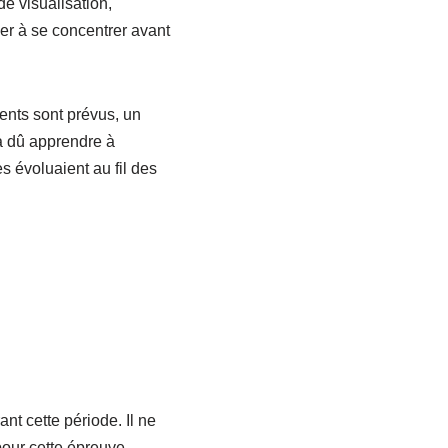
e visualisation,
er à se concentrer avant
ments sont prévus, un
 a dû apprendre à
 évoluaient au fil des
t cette période. Il ne
pour cette épreuve