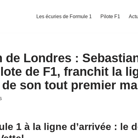
Les écuries de Formule 1
Pilote F1
Act
 de Londres : Sebastian 
lote de F1, franchit la li
e de son tout premier m
6
le 1 à la ligne d’arrivée : le d