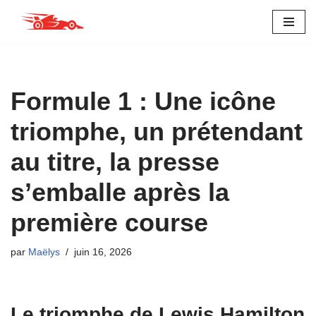
Aller
au
contenu
Formule 1 : Une icône
triomphe, un prétendant
au titre, la presse
s’emballe après la
première course
par
Maëlys
juin 16, 2026
Le triomphe de Lewis Hamilton