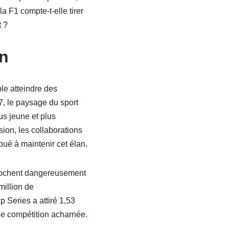
F1 compte-t-elle tirer
 ?
in
le atteindre des
7, le paysage du sport
us jeune et plus
sion, les collaborations
bué à maintenir cet élan.
pprochent dangereusement
million de
Series a attiré 1,53
ne compétition acharnée.