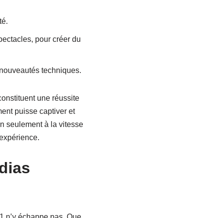
té.
ectacles, pour créer du
s nouveautés techniques.
constituent une réussite
ment puisse captiver et
n seulement à la vitesse
 expérience.
dias
 1 n’y échappe pas. Que