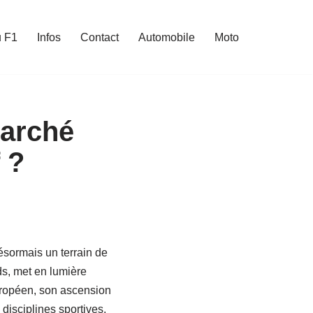
u F1
Infos
Contact
Automobile
Moto
marché
 ?
ésormais un terrain de
ds, met en lumière
européen, son ascension
disciplines sportives,