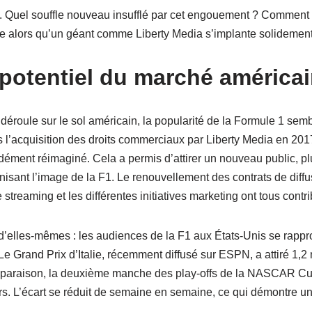
uel souffle nouveau insufflé par cet engouement ? Comment la 
ue alors qu’un géant comme Liberty Media s’implante solidement
 potentiel du marché américa
éroule sur le sol américain, la popularité de la Formule 1 semb
 l’acquisition des droits commerciaux par Liberty Media en 201
dément réimaginé. Cela a permis d’attirer un nouveau public, pl
rnisant l’image de la F1. Le renouvellement des contrats de diffu
streaming et les différentes initiatives marketing ont tous contri
t d’elles-mêmes : les audiences de la F1 aux États-Unis se ra
 Grand Prix d’Italie, récemment diffusé sur ESPN, a attiré 1,2 
mparaison, la deuxième manche des play-offs de la NASCAR Cup 
urs. L’écart se réduit de semaine en semaine, ce qui démontre u