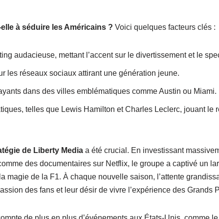
-elle à séduire les Américains ?
Voici quelques facteurs clés :
g audacieuse, mettant l’accent sur le divertissement et le spec
r les réseaux sociaux attirant une génération jeune.
ayants dans des villes emblématiques comme Austin ou Miami.
iques, telles que Lewis Hamilton et Charles Leclerc, jouant le
tégie de Liberty Media
a été crucial. En investissant massive
comme des documentaires sur Netflix, le groupe a captivé un lar
la magie de la F1. À chaque nouvelle saison, l’attente grandiss
ssion des fans et leur désir de vivre l’expérience des Grands P
compte de plus en plus d’événements aux États-Unis, comme le