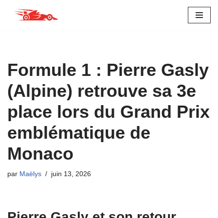
Aller
au
contenu
Formule 1 : Pierre Gasly
(Alpine) retrouve sa 3e
place lors du Grand Prix
emblématique de
Monaco
par
Maëlys
juin 13, 2026
Pierre Gasly et son retour