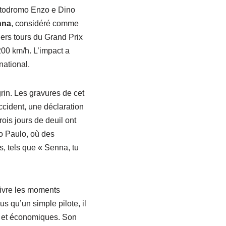
Autodromo Enzo e Dino
nna
, considéré comme
iers tours du Grand Prix
200 km/h. L’impact a
national.
in. Les gravures de cet
ccident, une déclaration
ois jours de deuil ont
ão Paulo, où des
, tels que « Senna, tu
ivre les moments
s qu’un simple pilote, il
s et économiques. Son