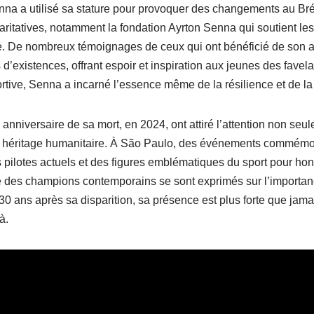
enna a utilisé sa stature pour provoquer des changements au Bré
ritatives, notamment la fondation Ayrton Senna qui soutient les
le. De nombreux témoignages de ceux qui ont bénéficié de son 
 d’existences, offrant espoir et inspiration aux jeunes des favel
rtive, Senna a incarné l’essence même de la résilience et de la
anniversaire de sa mort, en 2024, ont attiré l’attention non seul
 héritage humanitaire. À São Paulo, des événements commémorat
s pilotes actuels et des figures emblématiques du sport pour h
e des champions contemporains se sont exprimés sur l’importa
0 ans après sa disparition, sa présence est plus forte que jam
à.