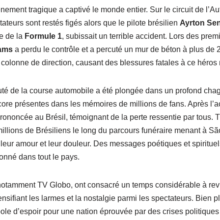
nement tragique a captivé le monde entier. Sur le circuit de l’
tateurs sont restés figés alors que le pilote brésilien
Ayrton Se
re de la
Formule 1
, subissait un terrible accident. Lors des prem
iams
a perdu le contrôle et a percuté un mur de béton à plus de 
a colonne de direction, causant des blessures fatales à ce héros 
té de la course automobile a été plongée dans un profond chagr
core présentes dans les mémoires de millions de fans. Après l’a
prononcée au Brésil, témoignant de la perte ressentie par tous. Tr
millions de Brésiliens le long du parcours funéraire menant à S
eur amour et leur douleur. Des messages poétiques et spirituels
sonné dans tout le pays.
 notamment TV Globo, ont consacré un temps considérable à rev
sifiant les larmes et la nostalgie parmi les spectateurs. Bien plu
le d’espoir pour une nation éprouvée par des crises politique