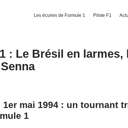
Les écuries de Formule 1
Pilote F1
Act
 : Le Brésil en larmes, 
 Senna
 1er mai 1994 : un tournant t
rmule 1